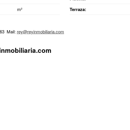
m²
Terraza:
 63 Mail:
rey@reyinmobiliaria.com
nmobiliaria.com