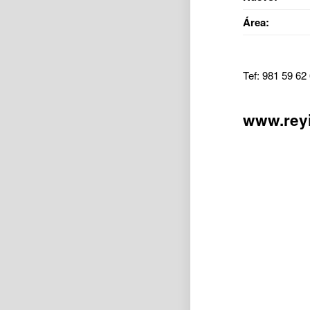
Área:
Tef: 981 59 62
www.reyi